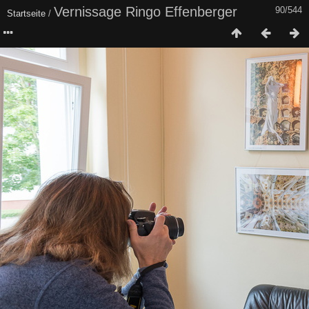
Vernissage Ringo Effenberger
90/544
Startseite
/